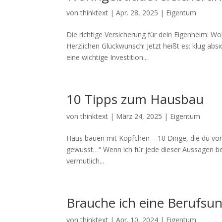
von
thinktext
|
Apr. 28, 2025
|
Eigentum
Die richtige Versicherung für dein Eigenheim:
Herzlichen Glückwunsch! Jetzt heißt es: klug abs
eine wichtige Investition...
10 Tipps zum Hausbau
von
thinktext
|
März 24, 2025
|
Eigentum
Haus bauen mit Köpfchen – 10 Dinge, die du vorh
gewusst…“ Wenn ich für jede dieser Aussagen b
vermutlich...
Brauche ich eine Berufsun
von
thinktext
|
Apr. 10, 2024
|
Eigentum